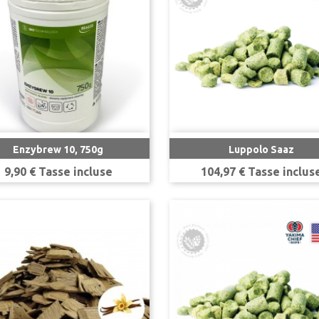


Anteprima
Anteprima
Enzybrew 10, 750g
Luppolo Saaz
Prezzo
Prezzo
9,90 € Tasse incluse
104,97 € Tasse inclus