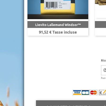

Anteprima
Lievito Lallemand Windsor™
Prezzo
91,52 € Tasse incluse
Ric
Puoi