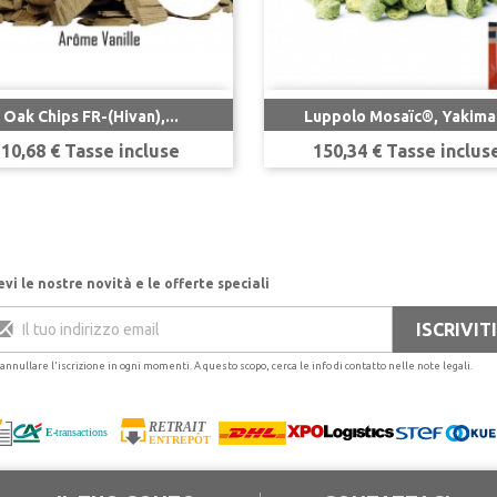


Anteprima
Anteprima
Oak Chips FR-(Hivan),...
Luppolo Mosaïc®, Yakima.
Prezzo
Prezzo
10,68 € Tasse incluse
150,34 € Tasse inclus
evi le nostre novità e le offerte speciali
 annullare l'iscrizione in ogni momenti. A questo scopo, cerca le info di contatto nelle note legali.