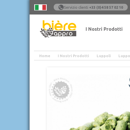
Servizio clienti
+33 (0)4 58 57 02 10
I Nostri Prodotti
Home
I Nostri Prodotti
Luppoli
Luppol