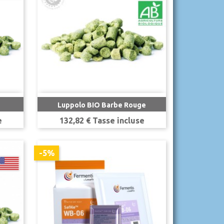

Anteprima
Luppolo BIO Barbe Rouge
Prezzo
e
132,82 € Tasse incluse
-5%