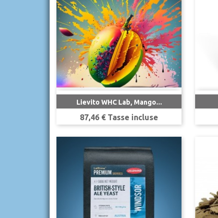

Anteprima
Lievito WHC Lab, Mango...
Prezzo
87,46 € Tasse incluse