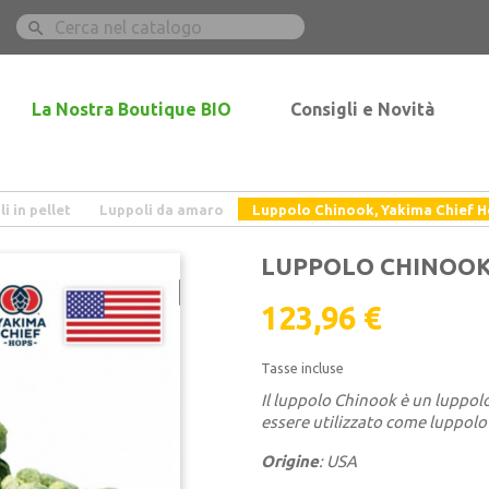

La Nostra Boutique BIO
Consigli e Novità
i in pellet
Luppoli da amaro
Luppolo Chinook, Yakima Chief 
LUPPOLO CHINOOK
123,96 €
Tasse incluse
Il luppolo Chinook è un luppol
essere utilizzato come luppolo 
Origine
: USA