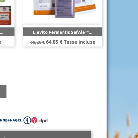

Anteprima
..
Lievito Fermentis SafAle™...
Prezzo
Prezzo
e
64,85 € Tasse incluse
68,26 €
base