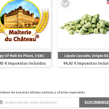


Vista rápida
Vista rápida
py Of Malt De Pilsen, 3 EBC
Lúpulo Cascade, Origen EE
cio
Precio
43 € Impuestos incluidos
94,42 € Impuestos inclu
órmese de nuestras últimas noticias y ofertas especiales