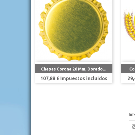

Vista rápida
Chapas Corona 26 Mm, Dorado...
Co
Precio
Pre
107,88 € Impuestos incluidos
29,
Inf