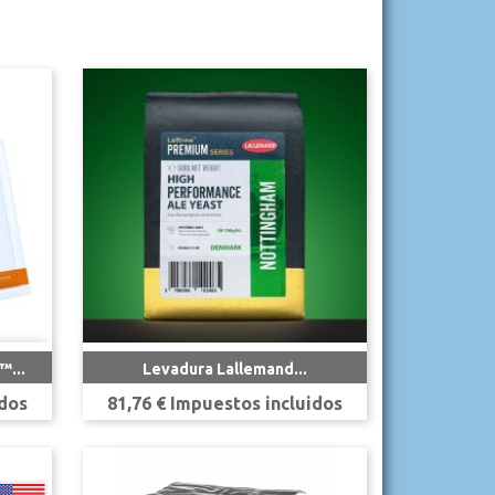

Vista rápida
™...
Levadura Lallemand...
Precio
idos
81,76 € Impuestos incluidos