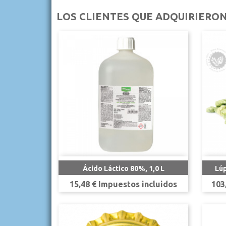
LOS CLIENTES QUE ADQUIRIERO

Vista rápida
Ácido Láctico 80%, 1,0 L
Lúp
Precio
Pre
15,48 € Impuestos incluidos
103