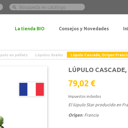

s
La tienda BIO
Consejos y Novedades
In
pulo en pellets
Lúpulos duales
Lúpulo Cascade, Origen Franci
LÚPULO CASCADE,
79,02 €
Impuestos incluidos
El lúpulo Star producido en Fr
Origen
: Francia