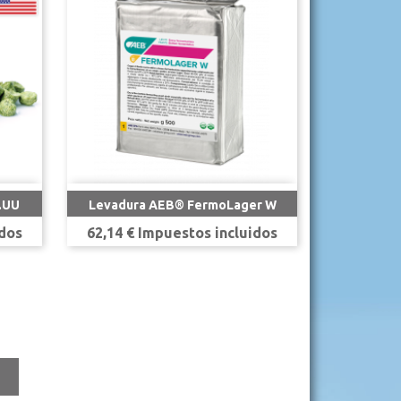

Vista rápida
.UU
Levadura AEB® FermoLager W
Precio
idos
62,14 € Impuestos incluidos