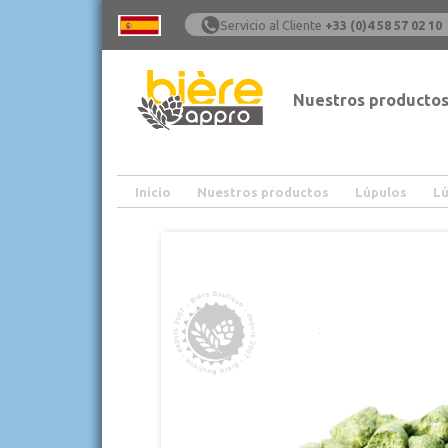
Servicio al Cliente
+33 (0)4 58 57 02 10
Nuestros producto
Inicio
Nuestros productos
Lúpulos
Lú