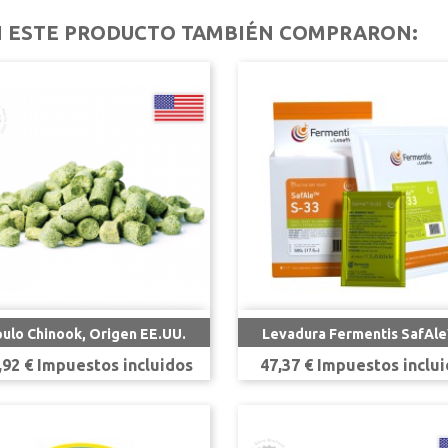
N ESTE PRODUCTO TAMBIÉN COMPRARON:


Vista rápida
Vista rápida
ulo Chinook, Origen EE.UU.
Levadura Fermentis SafAle
cio
Precio
,92 € Impuestos incluidos
47,37 € Impuestos inclu