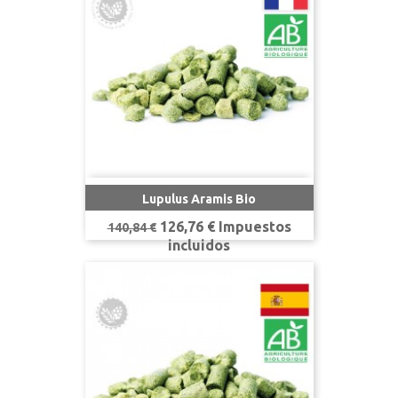
Lupulus Aramis Bio
Precio
Precio
126,76 € Impuestos
140,84 €
base
incluidos