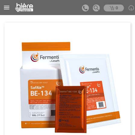


0