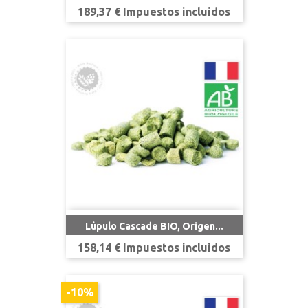
Precio
189,37 € Impuestos incluidos
Lúpulo Cascade BIO, Origen...
Precio
158,14 € Impuestos incluidos
-10%