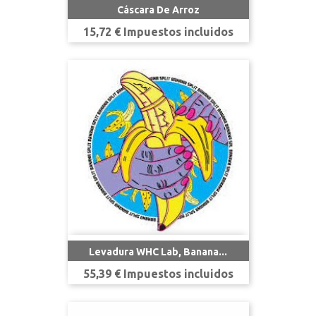
Cáscara De Arroz
Precio
15,72 € Impuestos incluidos
Levadura WHC Lab, Banana...
Precio
55,39 € Impuestos incluidos