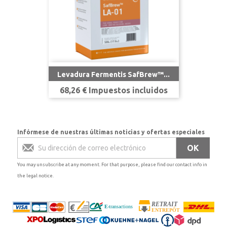
Levadura Fermentis SafBrew™...
Precio
68,26 € Impuestos incluidos
Infórmese de nuestras últimas noticias y ofertas especiales
You may unsubscribe at any moment. For that purpose, please find our contact info in
the legal notice.