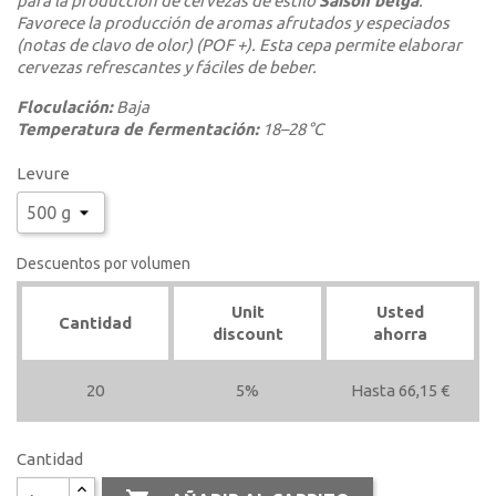
para la producción de cervezas de estilo
Saison belga
.
Favorece la producción de aromas afrutados y especiados
(notas de clavo de olor) (POF +). Esta cepa permite elaborar
cervezas refrescantes y fáciles de beber.
Floculación:
Baja
Temperatura de fermentación:
18–28 °C
Levure
Descuentos por volumen
Unit
Usted
Cantidad
discount
ahorra
20
5%
Hasta 66,15 €
Cantidad