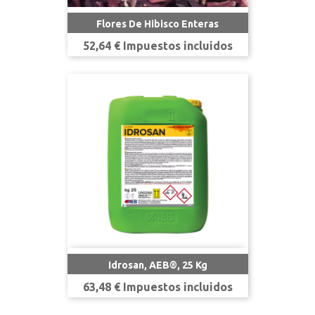
Flores De Hibisco Enteras
Precio
52,64 € Impuestos incluidos
Idrosan, AEB®, 25 Kg
Precio
63,48 € Impuestos incluidos