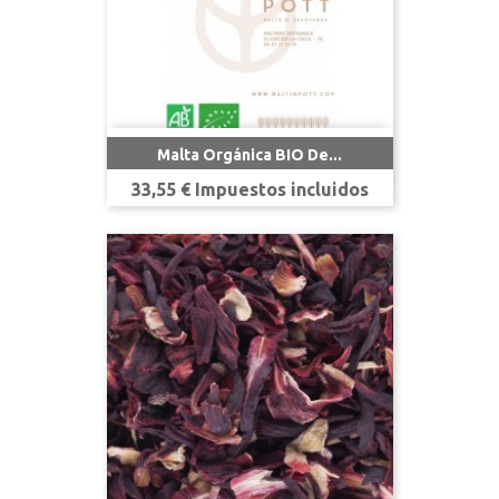
Malta Orgánica BIO De...
Precio
33,55 € Impuestos incluidos