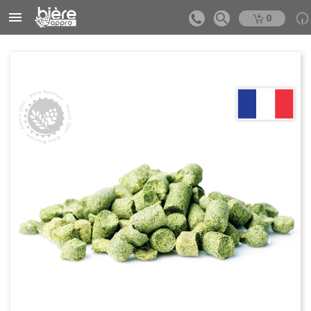


0