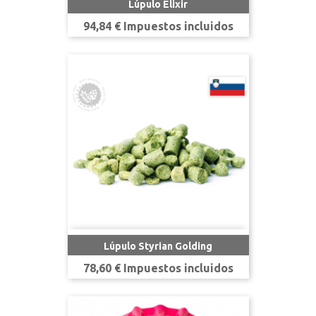
Lúpulo Elixir
Precio
94,84 € Impuestos incluidos
Lúpulo Styrian Golding
Precio
78,60 € Impuestos incluidos