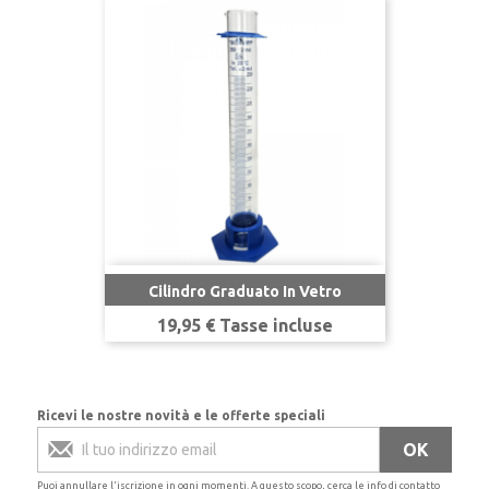
Cilindro Graduato In Vetro
Prezzo
19,95 € Tasse incluse
Ricevi le nostre novità e le offerte speciali
Puoi annullare l'iscrizione in ogni momenti. A questo scopo, cerca le info di contatto