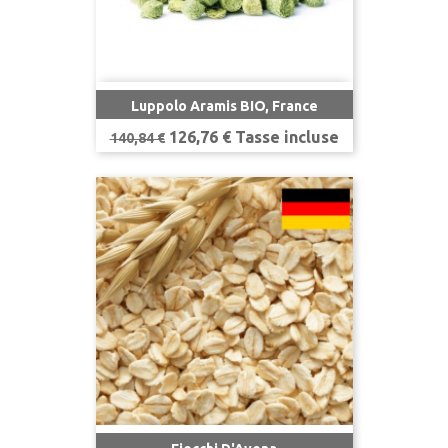
Luppolo Aramis BIO, France
Prezzo
Prezzo
126,76 € Tasse incluse
140,84 €
base