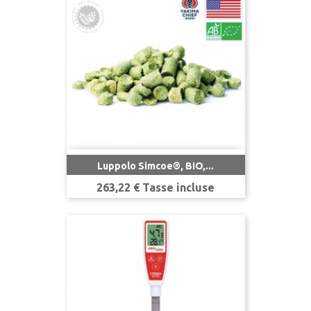
Luppolo Simcoe®, BIO,...
Prezzo
263,22 € Tasse incluse