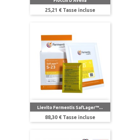
Fiocchi D'Avena
Prezzo
25,21 € Tasse incluse
Lievito Fermentis SafLager™...
Prezzo
88,30 € Tasse incluse