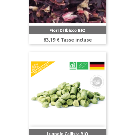
Fiori Di Ibisco BIO
Prezzo
63,19 € Tasse incluse
Luppolo Callista BIO