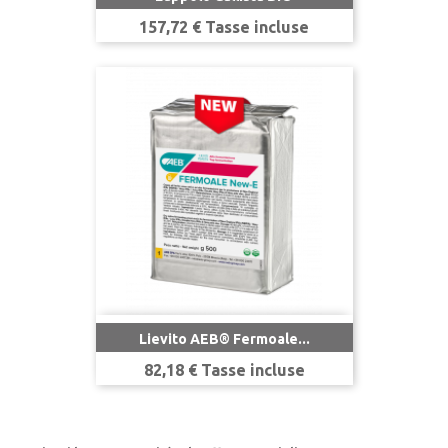
Prezzo
157,72 € Tasse incluse
Lievito AEB® Fermoale...
Prezzo
82,18 € Tasse incluse