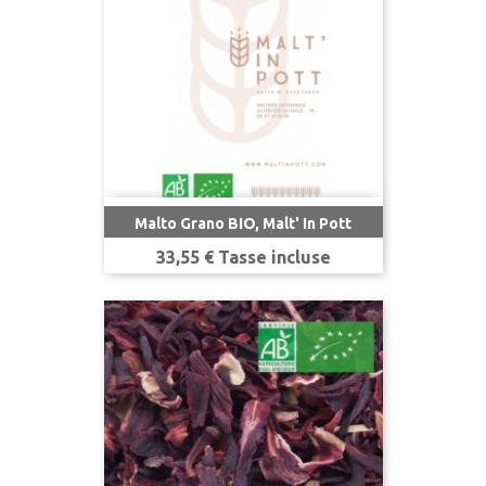
Malto Grano BIO, Malt' In Pott
Prezzo
33,55 € Tasse incluse