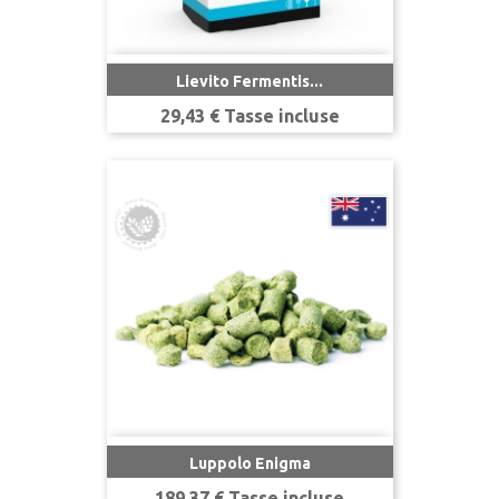
Lievito Fermentis...
Prezzo
29,43 € Tasse incluse
Luppolo Enigma
Prezzo
189,37 € Tasse incluse