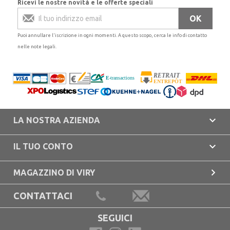
Ricevi le nostre novità e le offerte speciali
Puoi annullare l'iscrizione in ogni momenti. A questo scopo, cerca le info di contatto
nelle note legali.

LA NOSTRA AZIENDA

IL TUO CONTO

MAGAZZINO DI VIRY
CONTATTACI
SEGUICI