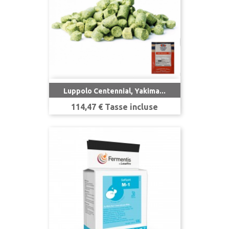
Luppolo Centennial, Yakima...
Prezzo
114,47 € Tasse incluse