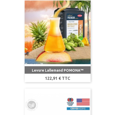
Levure Lallemand POMONA™
Prix
122,91 € TTC