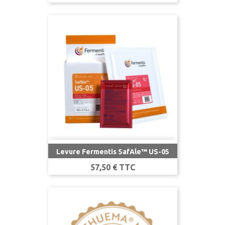
Levure Fermentis SafAle™ US-05
Prix
57,50 € TTC