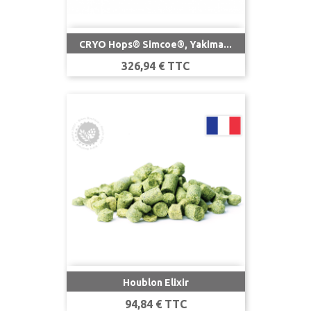
CRYO Hops® Simcoe®, Yakima...
Prix
326,94 € TTC
Houblon Elixir
Prix
94,84 € TTC