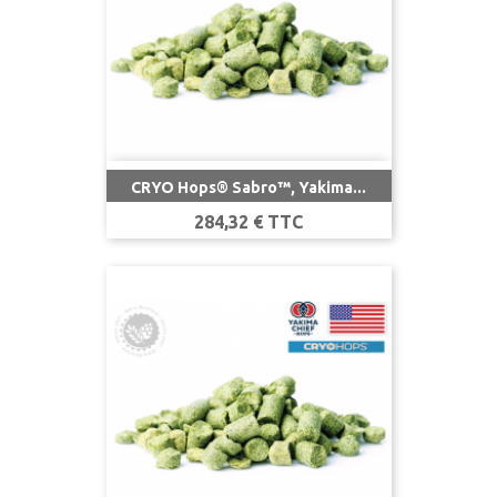
CRYO Hops® Sabro™, Yakima...
Prix
284,32 € TTC