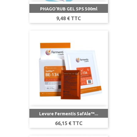
PHAGO'RUB GEL SPS 500ml
Prix
9,48 € TTC
Levure Fermentis SafAle™...
Prix
66,15 € TTC