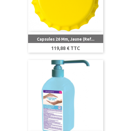
Capsules 26 Mm, Jaune (Ref...
Prix
119,88 € TTC