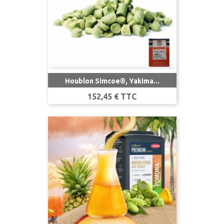
Houblon Simcoe®, Yakima...
Prix
152,45 € TTC