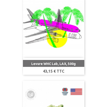
Levure WHC Lab, LAX, 500g
Prix
43,15 € TTC