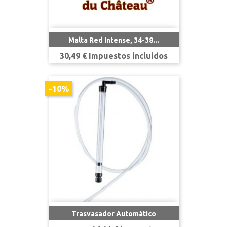
Malta Red Intense, 34-38...
Precio
30,49 € Impuestos incluidos
-10%
Trasvasador Automático