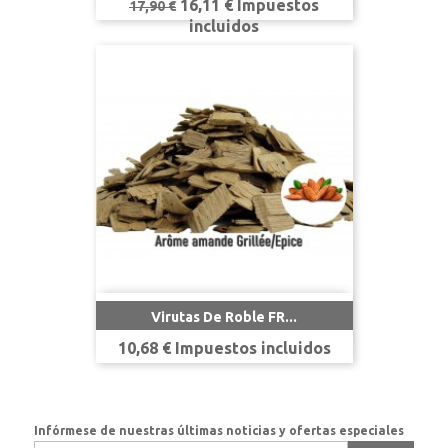
Precio
Precio
16,11 € Impuestos
17,90 €
base
incluidos
Virutas De Roble FR...
Precio
10,68 € Impuestos incluidos
Infórmese de nuestras últimas noticias y ofertas especiales