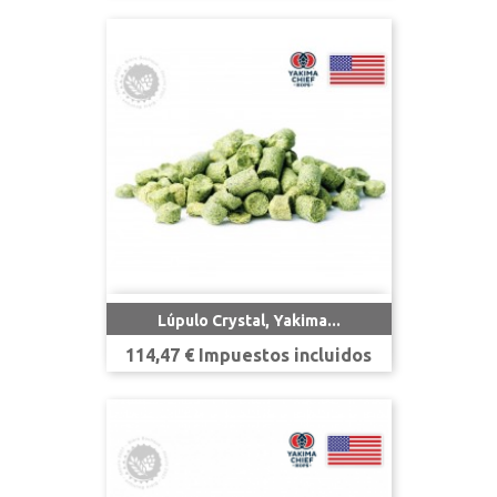
Lúpulo Crystal, Yakima...
Precio
114,47 € Impuestos incluidos