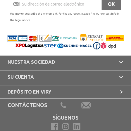
You may unsubscribe at any moment. For that purpose, please find our contact info in
the legal notice.

NUESTRA SOCIEDAD

SU CUENTA

DEPÓSITO EN VIRY
CONTÁCTENOS
SÍGUENOS