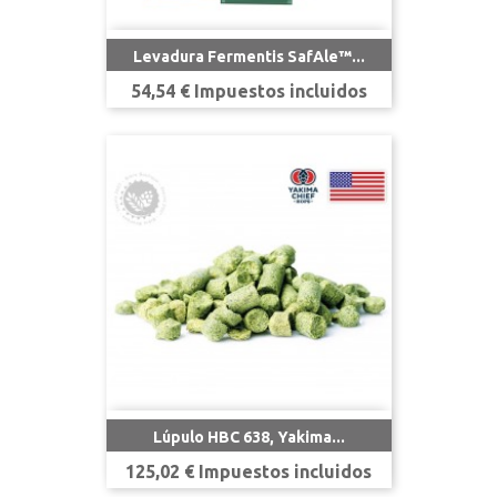
Levadura Fermentis SafAle™...
Precio
54,54 € Impuestos incluidos
Lúpulo HBC 638, Yakima...
Precio
125,02 € Impuestos incluidos