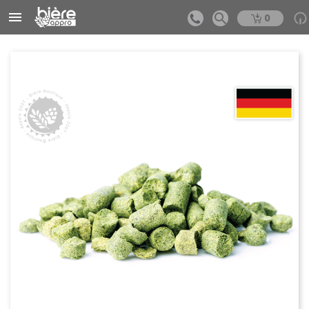


0