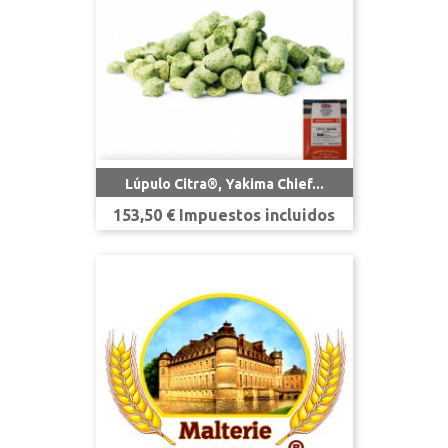
Lúpulo Citra®, Yakima Chief...
Precio
153,50 € Impuestos incluidos